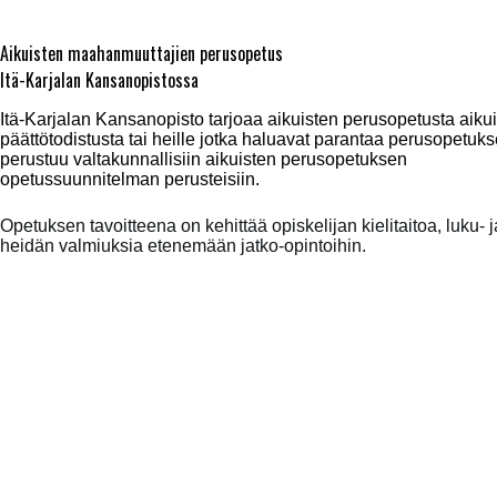
Aikuisten maahanmuuttajien perusopetus
Itä-Karjalan Kansanopistossa
Itä-Karjalan Kansanopisto tarjoaa aikuisten perusopetusta aikuisi
päättötodistusta tai heille jotka haluavat parantaa perusopetu
perustuu valtakunnallisiin aikuisten perusopetuksen
opetussuunnitelman perusteisiin.
Opetuksen tavoitteena on kehittää opiskelijan kielitaitoa, luku- j
heidän valmiuksia etenemään jatko-opintoihin.