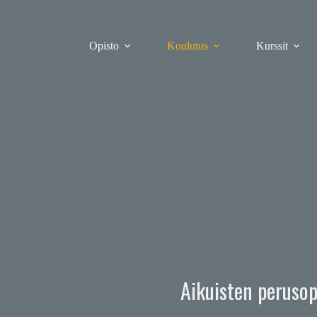
Skip
to
content
Opisto
Koulutus
Kurssit
Aikuisten peruso