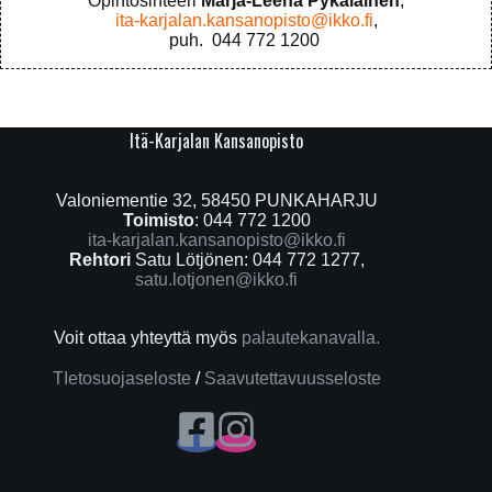
Opintosihteeri
Marja-Leena Pykäläinen
,
ita-karjalan.kansanopisto@ikko.fi
,
puh. 044 772 1200
Itä-Karjalan Kansanopisto
Valoniementie 32, 58450 PUNKAHARJU
Toimisto
: 044 772 1200
ita-karjalan.kansanopisto@ikko.fi
Rehtori
Satu Lötjönen: 044 772 1277,
satu.lotjonen@ikko.fi
Voit ottaa yhteyttä myös
palautekanavalla.
TIetosuojaseloste
/
Saavutettavuusseloste