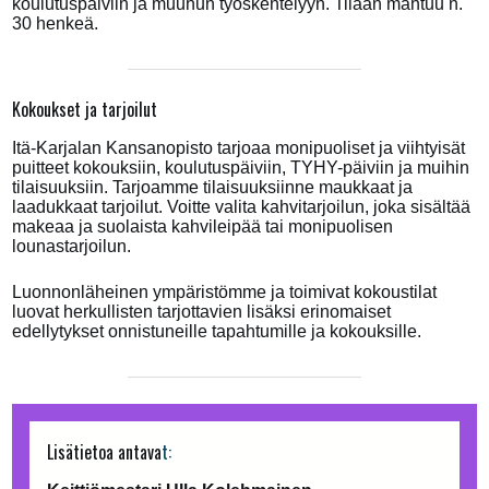
koulutuspäiviin ja muuhun työskentelyyn. Tilaan mahtuu n.
30 henkeä.
Kokoukset ja tarjoilut
Itä-Karjalan Kansanopisto tarjoaa monipuoliset ja viihtyisät
puitteet kokouksiin, koulutuspäiviin, TYHY-päiviin ja muihin
tilaisuuksiin. Tarjoamme tilaisuuksiinne maukkaat ja
laadukkaat tarjoilut. Voitte valita kahvitarjoilun, joka sisältää
makeaa ja suolaista kahvileipää tai monipuolisen
lounastarjoilun.
Luonnonläheinen ympäristömme ja toimivat kokoustilat
luovat herkullisten tarjottavien lisäksi erinomaiset
edellytykset onnistuneille tapahtumille ja kokouksille.
Lisätietoa antava
t: