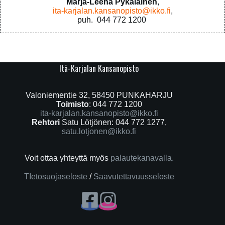
Marja-Leena Pykäläinen
,
ita-karjalan.kansanopisto@ikko.fi
,
puh. 044 772 1200
Itä-Karjalan Kansanopisto
Valoniementie 32, 58450 PUNKAHARJU
Toimisto
: 044 772 1200
ita-karjalan.kansanopisto@ikko.fi
Rehtori
Satu Lötjönen: 044 772 1277,
satu.lotjonen@ikko.fi
Voit ottaa yhteyttä myös
palautekanavalla.
TIetosuojaseloste
/
Saavutettavuusseloste