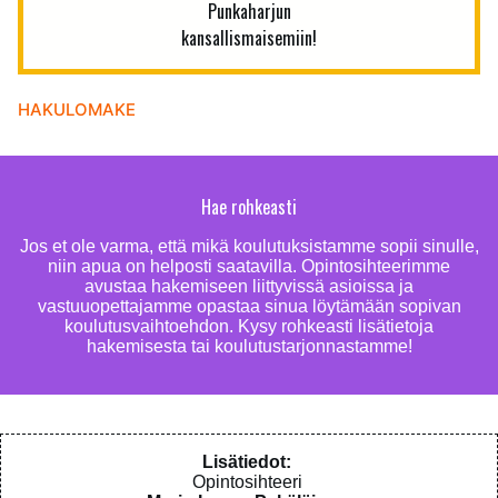
Punkaharjun
kansallismaisemiin!
HAKULOMAKE
Hae rohkeasti
Jos et ole varma, että mikä koulutuksistamme sopii sinulle,
niin apua on helposti saatavilla. Opintosihteerimme
avustaa hakemiseen liittyvissä asioissa ja
vastuuopettajamme opastaa sinua löytämään sopivan
koulutusvaihtoehdon. Kysy rohkeasti lisätietoja
hakemisesta tai koulutustarjonnastamme!
Lisätiedot:
Opintosihteeri