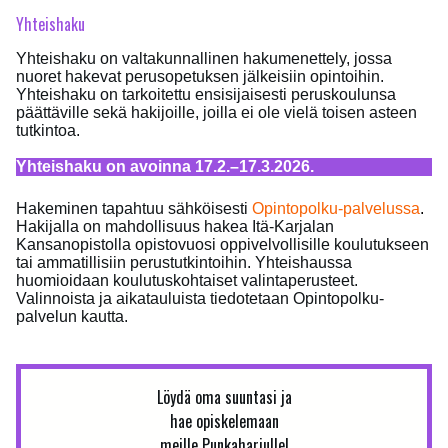
Yhteishaku
Yhteishaku on valtakunnallinen hakumenettely, jossa
nuoret hakevat perusopetuksen jälkeisiin opintoihin.
Yhteishaku on tarkoitettu ensisijaisesti peruskoulunsa
päättäville sekä hakijoille, joilla ei ole vielä toisen asteen
tutkintoa.
Yhteishaku on avoinna 17.2.–17.3.2026.
Hakeminen tapahtuu sähköisesti
Opintopolku-palvelussa
.
Hakijalla on mahdollisuus hakea Itä-Karjalan
Kansanopistolla opistovuosi oppivelvollisille koulutukseen
tai ammatillisiin perustutkintoihin. Yhteishaussa
huomioidaan koulutuskohtaiset valintaperusteet.
Valinnoista ja aikatauluista tiedotetaan Opintopolku-
palvelun kautta.
Löydä oma suuntasi ja
hae opiskelemaan
meille Punkaharjulle!