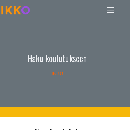
Skip
to
content
Haku koulutukseen
IKKO