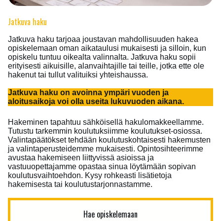
Jatkuva haku
Jatkuva haku tarjoaa joustavan mahdollisuuden hakea
opiskelemaan oman aikataulusi mukaisesti ja silloin, kun
opiskelu tuntuu oikealta valinnalta. Jatkuva haku sopii
erityisesti aikuisille, alanvaihtajille tai teille, jotka ette ole
hakenut tai tullut valituiksi yhteishaussa.
Jatkuva haku on avoinna ympäri vuoden ja
aloitusaikoja voi olla useita lukuvuoden aikana.
Hakeminen tapahtuu sähköisellä hakulomakkeellamme.
Tutustu tarkemmin koulutuksiimme koulutukset-osiossa.
Valintapäätökset tehdään koulutuskohtaisesti hakemusten
ja valintaperusteidemme mukaisesti. Opintosihteerimme
avustaa hakemiseen liittyvissä asioissa ja
vastuuopettajamme opastaa sinua löytämään sopivan
koulutusvaihtoehdon. Kysy rohkeasti lisätietoja
hakemisesta tai koulutustarjonnastamme.
Hae opiskelemaan