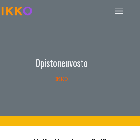
Skip
to
content
Opistoneuvosto
IKKO