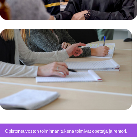
Opistoneuvoston toiminnan tukena toimivat opettaja ja rehtori.