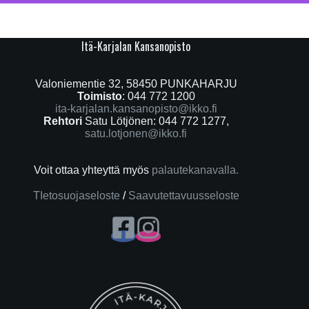
Itä-Karjalan Kansanopisto
Valoniementie 32, 58450 PUNKAHARJU
Toimisto
: 044 772 1200
ita-karjalan.kansanopisto@ikko.fi
Rehtori
Satu Lötjönen: 044 772 1277,
satu.lotjonen@ikko.fi
Voit ottaa yhteyttä myös
palautekanavalla.
TIetosuojaseloste
/
Saavutettavuusseloste