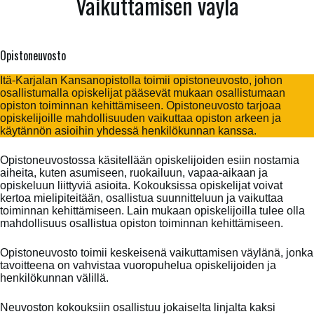
Vaikuttamisen väylä
Opistoneuvosto
Itä-Karjalan Kansanopistolla toimii opistoneuvosto, johon
osallistumalla opiskelijat pääsevät mukaan osallistumaan
opiston toiminnan kehittämiseen. Opistoneuvosto tarjoaa
opiskelijoille mahdollisuuden vaikuttaa opiston arkeen ja
käytännön asioihin yhdessä henkilökunnan kanssa.
Opistoneuvostossa käsitellään opiskelijoiden esiin nostamia
aiheita, kuten asumiseen, ruokailuun, vapaa-aikaan ja
opiskeluun liittyviä asioita. Kokouksissa opiskelijat voivat
kertoa mielipiteitään, osallistua suunnitteluun ja vaikuttaa
toiminnan kehittämiseen. Lain mukaan opiskelijoilla tulee olla
mahdollisuus osallistua opiston toiminnan kehittämiseen.
Opistoneuvosto toimii keskeisenä vaikuttamisen väylänä, jonka
tavoitteena on vahvistaa vuoropuhelua opiskelijoiden ja
henkilökunnan välillä.
Neuvoston kokouksiin osallistuu jokaiselta linjalta kaksi