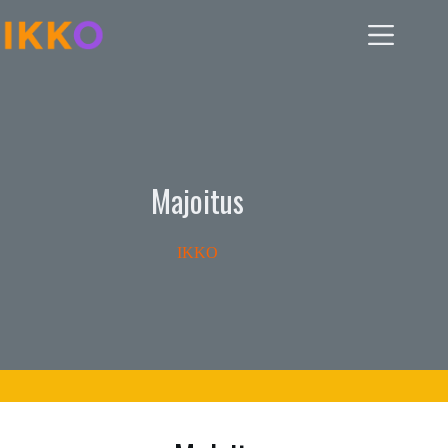
Skip
to
content
Majoitus
IKKO