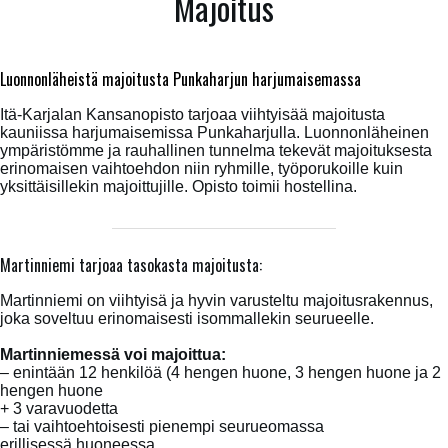
Majoitus
Luonnonläheistä majoitusta Punkaharjun harjumaisemassa
Itä-Karjalan Kansanopisto tarjoaa viihtyisää majoitusta
kauniissa harjumaisemissa Punkaharjulla. Luonnonläheinen
ympäristömme ja rauhallinen tunnelma tekevät majoituksesta
erinomaisen vaihtoehdon niin ryhmille, työporukoille kuin
yksittäisillekin majoittujille. Opisto toimii hostellina.
Martinniemi tarjoaa tasokasta majoitusta:
Martinniemi on viihtyisä ja hyvin varusteltu majoitusrakennus,
joka soveltuu erinomaisesti isommallekin seurueelle.
Martinniemessä voi majoittua:
– enintään 12 henkilöä (4 hengen huone, 3 hengen huone ja 2
hengen huone
+ 3 varavuodetta
– tai vaihtoehtoisesti pienempi seurueomassa
erillisessä huoneessa