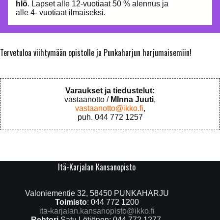
hlö
. Lapset alle 12-vuotiaat 50 % alennus ja
alle 4- vuotiaat ilmaiseksi.
Tervetuloa viihtymään opistolle ja
Punkaharjun harjumaisemiin!
Varaukset ja tiedustelut:
vastaanotto /
MInna Juuti
,
vastaanotto@ikko.fi
,
puh. 044 772 1257
Itä-Karjalan Kansanopisto
Valoniementie 32, 58450 PUNKAHARJU
Toimisto
: 044 772 1200
ita-karjalan.kansanopisto@ikko.fi
Rehtori
Satu Lötjönen: 044 772 1277,