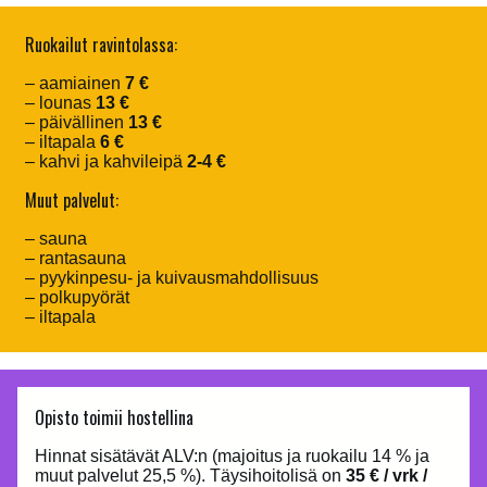
Ruokailut ravintolassa:
– aamiainen
7 €
– lounas
13 €
– päivällinen
13 €
– iltapala
6 €
– kahvi ja kahvileipä
2-4 €
Muut palvelut:
– sauna
– rantasauna
– pyykinpesu- ja kuivausmahdollisuus
– polkupyörät
– iltapala
Opisto toimii hostellina
Hinnat sisätävät ALV:n (majoitus ja ruokailu 14 % ja
muut palvelut 25,5 %). Täysihoitolisä on
35 € / vrk /