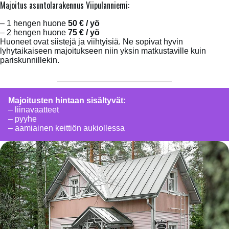
Majoitus asuntolarakennus Viipulanniemi:
– 1 hengen huone
50 € / yö
– 2 hengen huone
75 € / yö
Huoneet ovat siistejä ja viihtyisiä. Ne sopivat hyvin
lyhytaikaiseen majoitukseen niin yksin matkustaville kuin
pariskunnillekin.
Majoitusten hintaan sisältyvät:
– liinavaatteet
– pyyhe
– aamiainen keittiön aukiollessa