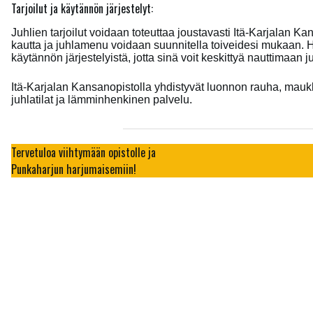
Tarjoilut ja käytännön järjestelyt:
Juhlien tarjoilut voidaan toteuttaa joustavasti Itä-Karjalan K
kautta ja juhlamenu voidaan suunnitella toiveidesi mukaan
käytännön järjestelyistä, jotta sinä voit keskittyä nauttimaan j
Itä-Karjalan Kansanopistolla yhdistyvät luonnon rauha, maukka
juhlatilat ja lämminhenkinen palvelu.
Tervetuloa viihtymään opistolle ja
Punkaharjun harjumaisemiin!