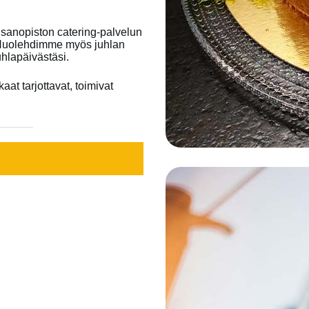
ansanopiston catering-palvelun
. Huolehdimme myös juhlan
uhlapäivästäsi.
at tarjottavat, toimivat