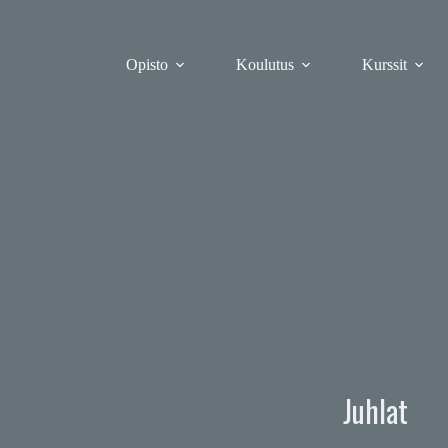
Skip
to
content
Opisto
Koulutus
Kurssit
Juhlat