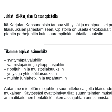
Juhlat Itä-Karjalan Kansanopistolla
Itä-Karjalan Kansanopisto tarjoaa viihtyisät ja monipuoliset pui
tilaisuuksien järjestämiseen. Opistolla on useita erikokoisia til
pieniin perhejuhliin kuin suurempiinkin juhlatilaisuuksiin.
Tilamme sopivat esimerkiksi:
– syntymäpäiväjuhliin
– valmistujaisiin ja ylioppilasjuhliin
– rippijuhliin ja muistotilaisuuksiin
– yritys- ja yhteisötilaisuuksiin
– muihin juhlahetkiin ja tapahtumiin
Autamme mielellämme juhlien suunnittelussa, jotta tilaisuudest
mukainen. Käytössäsi ovat toimivat tilat, suunnitelmien mukaise
ammattitaitoinen henkilöstö tukemassa juhlan onnistumista.