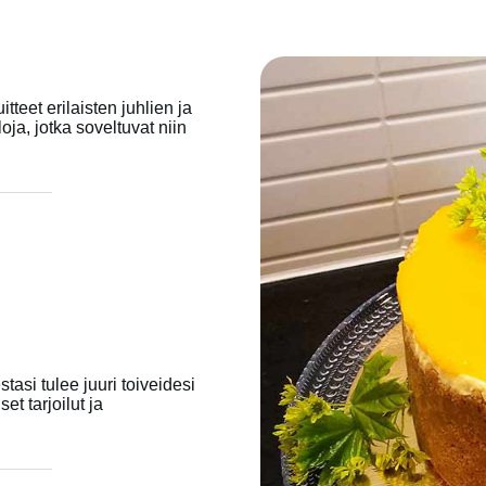
tteet erilaisten juhlien ja
oja, jotka soveltuvat niin
asi tulee juuri toiveidesi
t tarjoilut ja