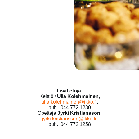
Lisätietoja:
Keittiö /
Ulla Kolehmainen
,
ulla.kolehmainen@ikko.fi
,
puh. 044 772 1230
Opettaja
Jyrki Kristiansson
,
jyrki.kristiansson@ikko.fi
,
puh. 044 772 1258