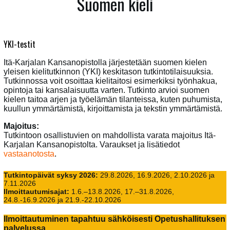
Suomen kieli
YKI-testit
Itä-Karjalan Kansanopistolla järjestetään suomen kielen
yleisen kielitutkinnon (YKI) keskitason tutkintotilaisuuksia.
Tutkinnossa voit osoittaa kielitaitosi esimerkiksi työnhakua,
opintoja tai kansalaisuutta varten. Tutkinto arvioi suomen
kielen taitoa arjen ja työelämän tilanteissa, kuten puhumista,
kuullun ymmärtämistä, kirjoittamista ja tekstin ymmärtämistä.
Majoitus:
Tutkintoon osallistuvien on mahdollista varata majoitus Itä-
Karjalan Kansanopistolta. Varaukset ja lisätiedot
vastaanotosta
.
Tutkintopäivät syksy 2026:
29.8.2026, 16.9.2026, 2.10.2026 ja
7.11.2026
Ilmoittautumisajat:
1.6.–13.8.2026, 17.–31.8.2026,
24.8.-16.9.2026 ja 21.9.-22.10.2026
Ilmoittautuminen tapahtuu sähköisesti Opetushallituksen
palvelussa