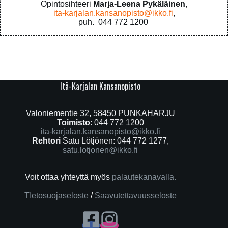
Opintosihteeri
Marja-Leena Pykäläinen
,
ita-karjalan.kansanopisto@ikko.fi
,
puh. 044 772 1200
Itä-Karjalan Kansanopisto
Valoniementie 32, 58450 PUNKAHARJU
Toimisto
: 044 772 1200
ita-karjalan.kansanopisto@ikko.fi
Rehtori
Satu Lötjönen: 044 772 1277,
satu.lotjonen@ikko.fi
Voit ottaa yhteyttä myös
palautekanavalla.
TIetosuojaseloste
/
Saavutettavuusseloste