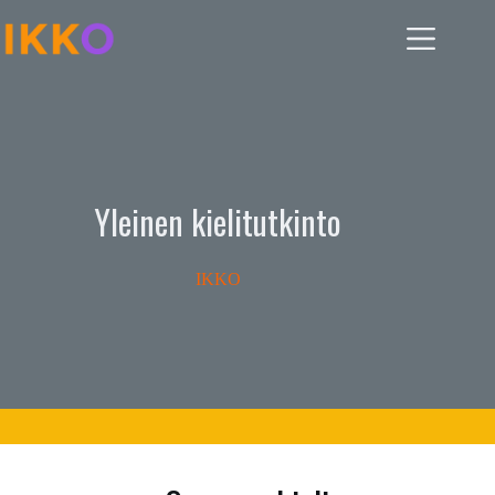
Skip
to
content
Yleinen kielitutkinto
IKKO