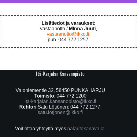
Lisätiedot ja varaukset:
vastaanotto /
MInna Juuti
,
vastaanotto@ikko.fi
,
puh. 044 772 1257
Itä-Karjalan Kansanopisto
Valoniementie 32, 58450 PUNKAHARJU
Toimisto
: 044 772 1200
ita-karjalan.kansanopisto@ikko.fi
Rehtori
Satu Lötjönen: 044 772 1277,
satu.lotjonen@ikko.fi
Voit ottaa yhteyttä myös
palautekanavalla.