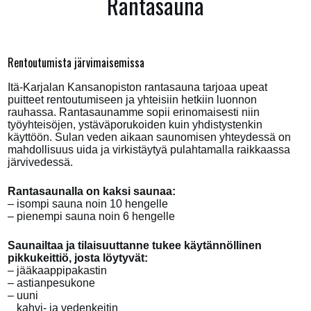
Rantasauna
Rentoutumista järvimaisemissa
Itä-Karjalan Kansanopiston rantasauna tarjoaa upeat
puitteet rentoutumiseen ja yhteisiin hetkiin luonnon
rauhassa. Rantasaunamme sopii erinomaisesti niin
työyhteisöjen, ystäväporukoiden kuin yhdistystenkin
käyttöön. Sulan veden aikaan saunomisen yhteydessä on
mahdollisuus uida ja virkistäytyä pulahtamalla raikkaassa
järvivedessä.
Rantasaunalla on kaksi saunaa:
– isompi sauna noin 10 hengelle
– pienempi sauna noin 6 hengelle
Saunailtaa ja tilaisuuttanne tukee käytännöllinen
pikkukeittiö, josta löytyvät:
– jääkaappipakastin
– astianpesukone
– uuni
_ kahvi- ja vedenkeitin