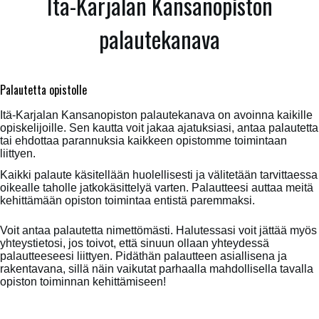
Itä-Karjalan Kansanopiston
palautekanava
Palautetta opistolle
Itä-Karjalan Kansanopiston palautekanava on avoinna kaikille
opiskelijoille. Sen kautta voit jakaa ajatuksiasi, antaa palautetta
tai ehdottaa parannuksia kaikkeen opistomme toimintaan
liittyen.
Kaikki palaute käsitellään huolellisesti ja välitetään tarvittaessa
oikealle taholle jatkokäsittelyä varten. Palautteesi auttaa meitä
kehittämään opiston toimintaa entistä paremmaksi.
Voit antaa palautetta nimettömästi. Halutessasi voit jättää myös
yhteystietosi, jos toivot, että sinuun ollaan yhteydessä
palautteeseesi liittyen. Pidäthän palautteen asiallisena ja
rakentavana, sillä näin vaikutat parhaalla mahdollisella tavalla
opiston toiminnan kehittämiseen!