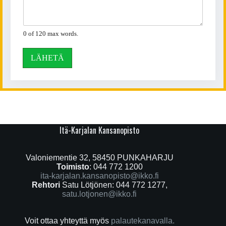
0 of 120 max words.
LÄHETÄ
Itä-Karjalan Kansanopisto
Valoniementie 32, 58450 PUNKAHARJU
Toimisto
: 044 772 1200
ita-karjalan.kansanopisto@ikko.fi
Rehtori
Satu Lötjönen: 044 772 1277,
satu.lotjonen@ikko.fi
Voit ottaa yhteyttä myös
palautekanavalla.