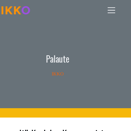
Skip
to
content
Palaute
IKKO