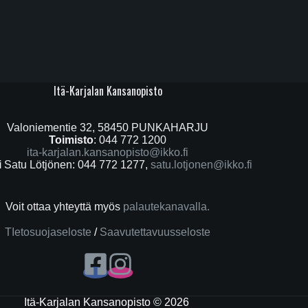
Itä-Karjalan Kansanopisto
Valoniementie 32, 58450 PUNKAHARJU
Toimisto
: 044 772 1200
ita-karjalan.kansanopisto@ikko.fi
i
Satu Lötjönen: 044 772 1277,
satu.lotjonen@ikko.fi
Voit ottaa yhteyttä myös
palautekanavalla.
TIetosuojaseloste
/
Saavutettavuusseloste
Itä-Karjalan Kansanopisto © 2026