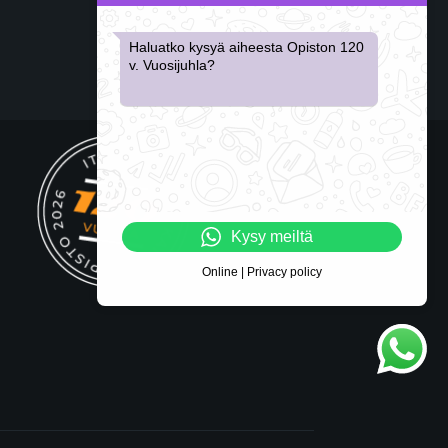
Haluatko kysyä aiheesta Opiston 120
v. Vuosijuhla?
Kysy meiltä
Online | Privacy policy