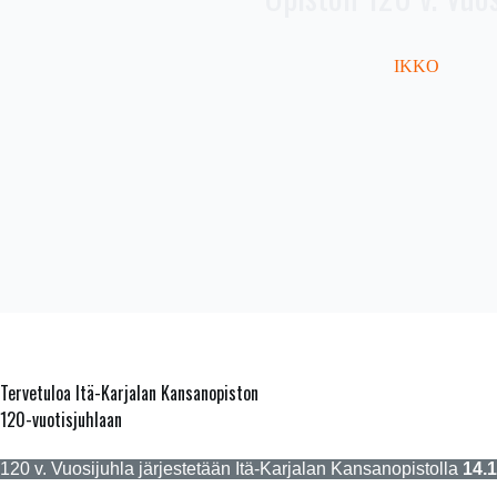
IKKO
Tervetuloa Itä-Karjalan Kansanopiston
120-vuotisjuhlaan
120 v. Vuosijuhla järjestetään Itä-Karjalan Kansanopistolla
14.1