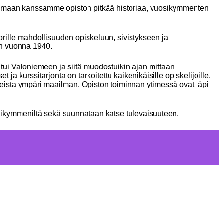
uhlimaan kanssamme opiston pitkää historiaa, vuosikymmenten
orille mahdollisuuden opiskeluun, sivistykseen ja
en vuonna 1940.
ui Valoniemeen ja siitä muodostuikin ajan mittaan
a kurssitarjonta on tarkoitettu kaikenikäisille opiskelijoille.
ureista ympäri maailman. Opiston toiminnan ytimessä ovat läpi
uosikymmeniltä sekä suunnataan katse tulevaisuuteen.