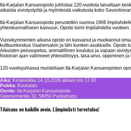
Itä-Karjalan Kansanopisto juhlistaa 120-vuotista taivaltaan k
aikaista sivistystyötä ja myönteistä vaikutusta koko Savonlinnan
Itä-Karjalan Kansanopisto perustettiin vuonna 1906 Impilahdelle
yhteiskunnalliseen kasvuun. Opisto toimi Impilahdella vuoteen
Vuosikymmenten aikana opisto on kasvanut ja muokannut omaa t
kulttuurikeskus Vaahersalon ja lähi kuntien asukkaille. Opisto tu
Aikuisten perusopetus, ammatillinen koulutus ja vapaan sivistys
historian ajan vallinneet yhteisöllisyys, tasa-arvo, oppiminen 
120-vuotisjuhlassa muistellaan Itä-Karjalan Kansanopiston opi
Aika:
Keskiviikko 14.10.2026 alkaen klo 17.00
Paikka:
Koulutalo
Osoite:
Itä-Karjalan Kansanopisto
Valoniementie 32, 58450 Punkaharju
Tilaisuus on kaikille avoin. Lämpimästi tervetuloa!