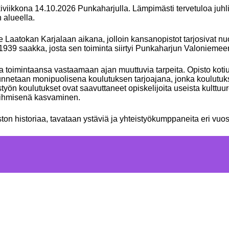
eskiviikkona 14.10.2026 Punkaharjulla. Lämpimästi tervetuloa j
 alueella.
 Laatokan Karjalaan aikana, jolloin kansanopistot tarjosivat nu
 1939 saakka, josta sen toiminta siirtyi Punkaharjun Valonieme
oimintaansa vastaamaan ajan muuttuvia tarpeita. Opisto kotiut
nnetaan monipuolisena koulutuksen tarjoajana, jonka koulutukset j
työn koulutukset ovat saavuttaneet opiskelijoita useista kulttu
ja ihmisenä kasvaminen.
ston historiaa, tavataan ystäviä ja yhteistyökumppaneita eri v